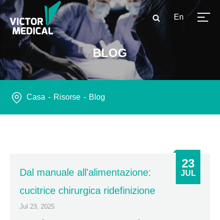
En
BLOG
Casa
Risorse
Blog
23
Dal manuale all'alimentazione:
JUL
cucitrice chirurgica ridefinizione
Jul 23, 2025