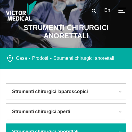
En
STRUMENTI CHIRURGICI
ANORETTALI
Casa
Prodotti
Strumenti chirurgici anorettali
Strumenti chirurgici laparoscopici
Strumenti chirurgici aperti
Strumenti chirurgici anorettali