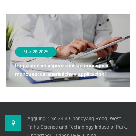
Mar 28 2025
Irrigazione ad aspirazione laparoscopica
monouso: caratteristiche e applicazioni
Aggiungi : No.24-4 Changyang Road, West
Taihu Science and Technology Industrial Park,
Changzhou, Jiangsu P.R. China