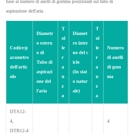
base al numero di anelli di gomma posizionati sul tubo di
aspirazione dell'aria.
T
T
Diametr
Diamet
ol
ol
o estern
ro inter
Codice/p
le
le
Numero
o di
no del c
arametro
r
r
di anelli
Tubo di
iclo
dell'artic
a
a
di gom
aspirazi
(In stat
olo
n
n
ma
one del
o natur
z
z
l'aria
ale)
a
a
DTA12-
4,
4
DTB12-4