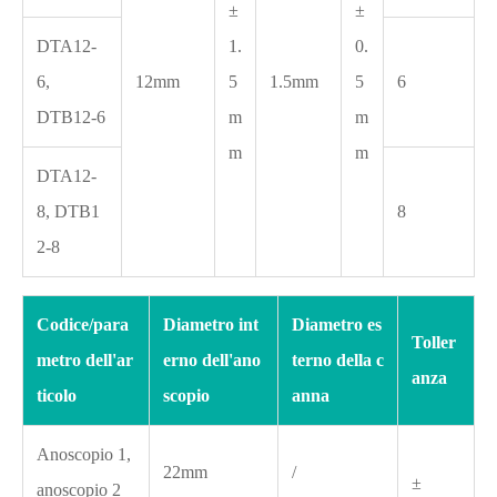
±
±
DTA12-
1.
0.
6,
12mm
5
1.5mm
5
6
DTB12-6
m
m
m
m
DTA12-
8, DTB1
8
2-8
Codice/para
Diametro int
Diametro es
Toller
metro dell'ar
erno dell'ano
terno della c
anza
ticolo
scopio
anna
Anoscopio 1,
22mm
/
±
anoscopio 2