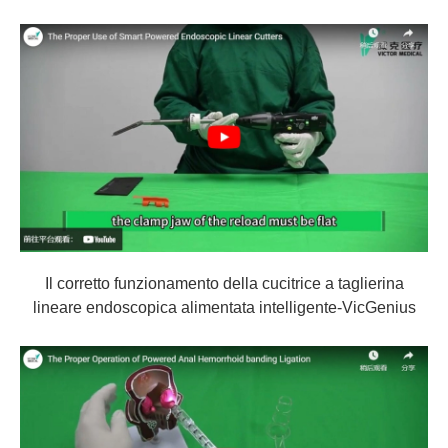
Il corretto funzionamento della cucitrice a taglierina
lineare endoscopica alimentata intelligente-VicGenius