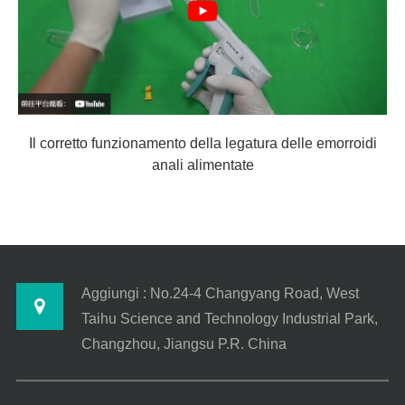
Il corretto funzionamento della legatura delle emorroidi
anali alimentate
Aggiungi : No.24-4 Changyang Road, West
Taihu Science and Technology Industrial Park,
Changzhou, Jiangsu P.R. China